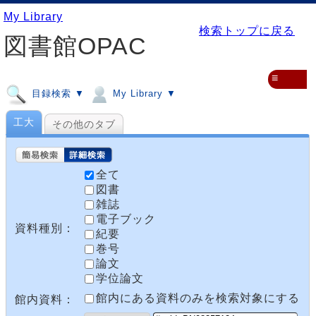
My Library
検索トップに戻る
図書館OPAC
≡
目録検索 ▼
My Library ▼
工大
その他のタブ
全て
図書
雑誌
電子ブック
資料種別：
紀要
巻号
論文
学位論文
館内にある資料のみを検索対象にする
館内資料：