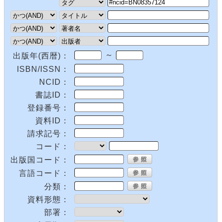
～
出版年(西暦)：
ISBN/ISSN：
NCID：
書誌ID：
登録番号：
資料ID：
請求記号：
コード：
出版国コード：
言語コード：
分類：
資料形態：
部署：