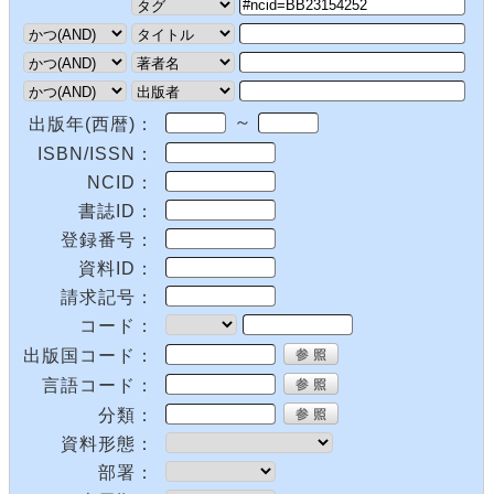
～
出版年(西暦)：
ISBN/ISSN：
NCID：
書誌ID：
登録番号：
資料ID：
請求記号：
コード：
出版国コード：
言語コード：
分類：
資料形態：
部署：