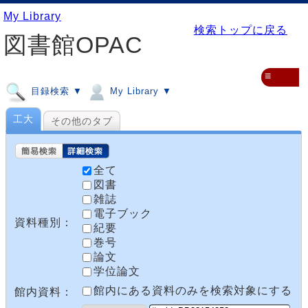
My Library
検索トップに戻る
図書館OPAC
≡
目録検索 ▼
My Library ▼
工大
その他のタブ
全て
図書
雑誌
電子ブック
資料種別：
紀要
巻号
論文
学位論文
館内にある資料のみを検索対象にする
館内資料：