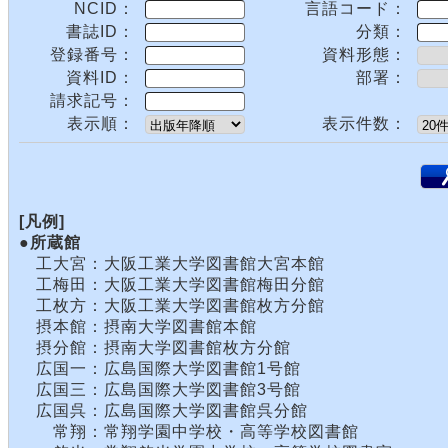
NCID：
言語コード：
書誌ID：
分類：
登録番号：
資料形態：
資料ID：
部署：
請求記号：
表示順：
表示件数：
.
[凡例]
●所蔵館
工大宮：大阪工業大学図書館大宮本館
工梅田：大阪工業大学図書館梅田分館
工枚方：大阪工業大学図書館枚方分館
摂本館：摂南大学図書館本館
摂分館：摂南大学図書館枚方分館
広国一：広島国際大学図書館1号館
広国三：広島国際大学図書館3号館
広国呉：広島国際大学図書館呉分館
常翔：常翔学園中学校・高等学校図書館