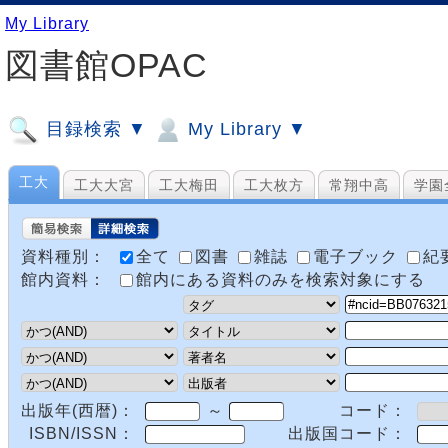
My Library
図書館OPAC
目録検索 ▼
My Library ▼
工大
工大大宮
工大梅田
工大枚方
常翔中高
学園
資料種別：
全て
図書
雑誌
電子ブック
紀
館内資料：
館内にある資料のみを検索対象にする
出版年(西暦)：
～
コード：
ISBN/ISSN：
出版国コード：