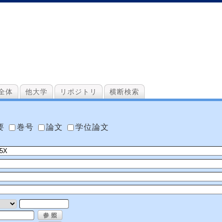
全体
他大学
リポジトリ
横断検索
要
巻号
論文
学位論文