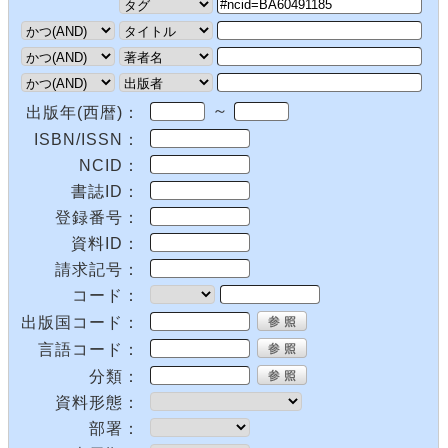
～
出版年(西暦)：
ISBN/ISSN：
NCID：
書誌ID：
登録番号：
資料ID：
請求記号：
コード：
出版国コード：
言語コード：
分類：
資料形態：
部署：