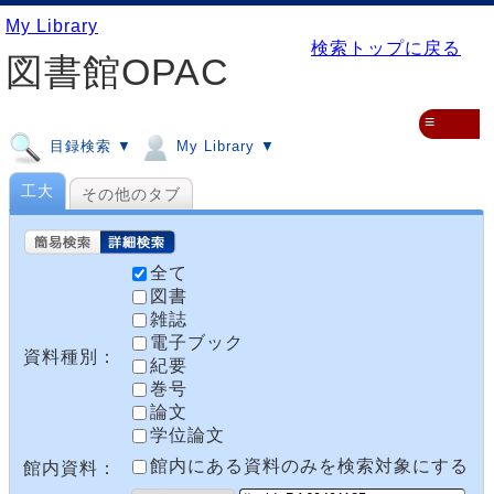
My Library
検索トップに戻る
図書館OPAC
≡
目録検索 ▼
My Library ▼
工大
その他のタブ
全て
図書
雑誌
電子ブック
資料種別：
紀要
巻号
論文
学位論文
館内にある資料のみを検索対象にする
館内資料：