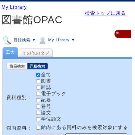
My Library
検索トップに戻る
図書館OPAC
≡
目録検索 ▼
My Library ▼
工大
その他のタブ
全て
図書
雑誌
電子ブック
資料種別：
紀要
巻号
論文
学位論文
館内にある資料のみを検索対象にする
館内資料：