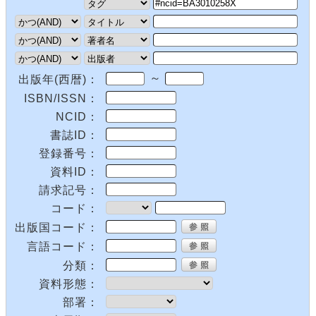
～
出版年(西暦)：
ISBN/ISSN：
NCID：
書誌ID：
登録番号：
資料ID：
請求記号：
コード：
出版国コード：
言語コード：
分類：
資料形態：
部署：