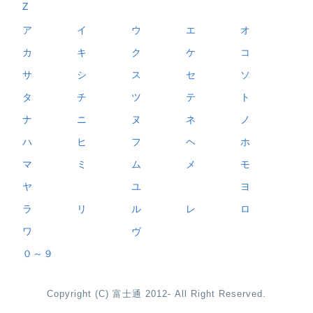
Z
ア
イ
ウ
エ
オ
カ
キ
ク
ケ
コ
サ
シ
ス
セ
ソ
タ
チ
ツ
テ
ト
ナ
ニ
ヌ
ネ
ノ
ハ
ヒ
フ
ヘ
ホ
マ
ミ
ム
メ
モ
ヤ
ユ
ヨ
ラ
リ
ル
レ
ロ
ワ
ヴ
０～９
Copyright (C) 富士通 2012- All Right Reserved.