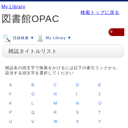
My Library
検索トップに戻る
図書館OPAC
≡
目録検索 ▼
My Library ▼
雑誌タイトルリスト
雑誌名の頭文字で検索をかけるには以下の索引リンクから、
該当する頭文字を選択してください
A
B
C
D
E
F
G
H
I
J
K
L
M
N
O
P
Q
R
S
T
U
V
W
X
Y